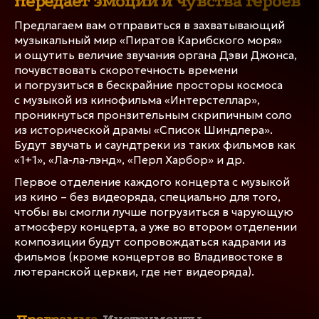
передает эмоции и чувства героев
фильмы, а создаёт целый мир
Предлагаем вам отправиться в захватывающий
ПРОГРАММА
музыкальный мир «‎Пиратов Карибского моря»
и ощутить величие звучания органа Дэви Джонса,
почувствовать скоротечность времени
и погрузиться в бескрайние просторы космоса
25 февраля
с музыкой из кинофильма «Интерстеллар»,
Концерт завершен
проникнуться пронзительным скрипичным соло
из исторической драмы «Список Шиндлера».
Благовещенск, Амурская областная филармония
Будут звучать и саундтреки из таких фильмов как
«1+1», «Ла-ла-лэнд», «Перл Харбор» и др.
ДРУГИЕ ДАТЫ
Первое отделение каждого концерта с музыкой
из кино – без видеоряда, специально для того,
чтобы вы смогли лучше погрузиться в чарующую
атмосферу концерта, а уже во втором отделении
композиции будут сопровождаться кадрами из
фильмов (кроме концертов во Владивостоке в
лютеранской церкви, где нет видеоряда).