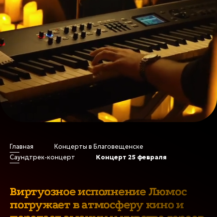
Главная
Концерты в Благовещенске
Саундтрек-концерт
Концерт 25 февраля
Саундтрек-концерт в
Благовещенске
Виртуозное исполнение Люмос
погружает в атмосферу кино и
Музыка в кинематографе не просто сопровождает