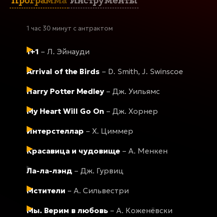
Программа
Инструменты
1 час 30 минут с антрактом
1+1
– Л. Эйнауди
Arrival of the Birds
– D. Smith, J. Swinscoe
Harry Potter Medley
– Дж. Уильямс
My Heart Will Go On
– Дж. Хорнер
Интерстеллар
– Х. Циммер
Красавица и чудовище
– А. Менкен
Ла-ла-лэнд
– Дж. Гурвиц
Мстители
– А. Сильвестри
Мы. Верим в любовь
– А. Коженёвски