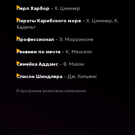
Перл Харбор
– Х. Циммер
Пираты Карибского моря
– Х. Циммер, К.
Бадельт
Профессионал
– Э. Морриконе
Реквием по мечте
– К. Мэнселл
Семейка Аддамс
– В. Миззи
Список Шиндлера
– Дж. Уильямс
В программе возможны изменения