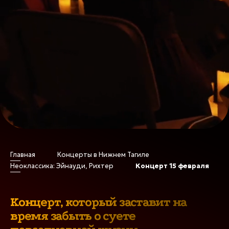
Главная
Концерты в Нижнем Тагиле
Неоклассика: Эйнауди, Рихтер
Концерт 15 февраля
Неоклассика: Эйнауди,
Рихтер в Нижнем Тагиле
Концерт, который заставит на
время забыть о суете
Сотни свечей, удивительная атмосфера,