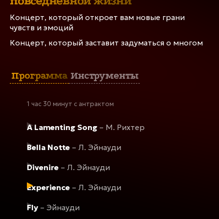
повседневной жизни
талантливые музыканты, всемирно известные
произведения Людовико Эйнауди и Макса
Концерт, который откроет вам новые грани
Рихтера
чувств и эмоций
Концерт, который заставит задуматься о многом
ПРОГРАММА
Программа
Инструменты
15 февраля
Концерт завершен
1 час 30 минут с антрактом
Нижний Тагил, ДК Металлургов
A Lamenting Song
– M. Рихтер
ДРУГИЕ ДАТЫ
Bella Notte
– Л. Эйнауди
Divenire
– Л. Эйнауди
Experience
– Л. Эйнауди
Fly
– Эйнауди