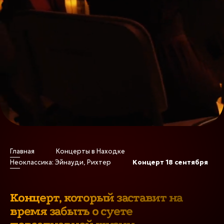
Главная
Концерты в Находке
Неоклассика: Эйнауди, Рихтер
Концерт 18 сентября
Неоклассика: Эйнауди,
Рихтер в Находке
Концерт, который заставит на
время забыть о суете
Сотни свечей, удивительная атмосфера,