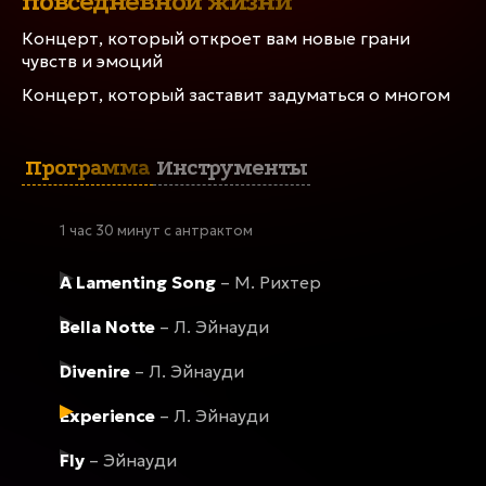
повседневной жизни
талантливые музыканты, всемирно известные
произведения Людовико Эйнауди и Макса
Концерт, который откроет вам новые грани
Рихтера
чувств и эмоций
Концерт, который заставит задуматься о многом
ПРОГРАММА
Программа
Инструменты
18 сентября
Концерт завершен
1 час 30 минут с антрактом
Находка, «Центр культуры» Находкинского ГО
A Lamenting Song
– M. Рихтер
ДРУГИЕ ДАТЫ
Bella Notte
– Л. Эйнауди
Divenire
– Л. Эйнауди
Experience
– Л. Эйнауди
Fly
– Эйнауди