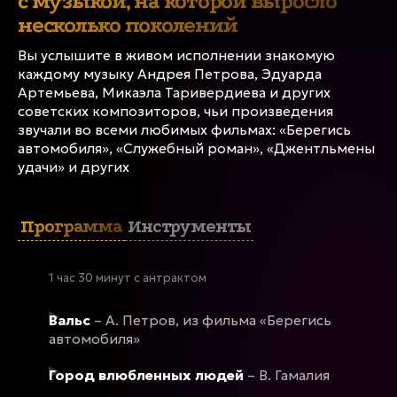
с музыкой, на которой выросло
где любовь была вечной, дружба — искренней,
несколько поколений
а песни — душевными
Вы услышите в живом исполнении знакомую
ПРОГРАММА
каждому музыку Андрея Петрова, Эдуарда
Артемьева, Микаэла Таривердиева и других
советских композиторов, чьи произведения
звучали во всеми любимых фильмах: «Берегись
9 апреля
автомобиля», «Служебный роман», «Джентльмены
Концерт завершен
удачи» и других
Владивосток, Евангелическо-лютеранская
церковь Святого Павла
Программа
Инструменты
ДРУГИЕ ДАТЫ
1 час 30 минут с антрактом
Вальс
– А. Петров, из фильма «Берегись
автомобиля»
Город влюбленных людей
– В. Гамалия