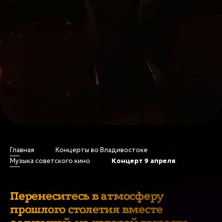
Главная
Концерты во Владивостоке
Музыка советского кино
Концерт 9 апреля
Музыка советского кино во
Владивостоке
Перенеситесь в атмосферу
прошлого столетия вместе
Концерт, на котором можно вернуться в эпоху,