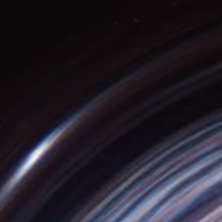
Главная
Концерты во Владивостоке
Музыка космоса. Ханс Циммер
Концерт 30 июня