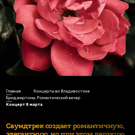
Главная
Концерты во Владивостоке
Бриджертоны. Романтический вечер
Бриджертоны.
Концерт 8 марта
Романтический вечер во
Владивостоке
Саундтрек создает романтичную,
элегантную, но при этом дерзкую