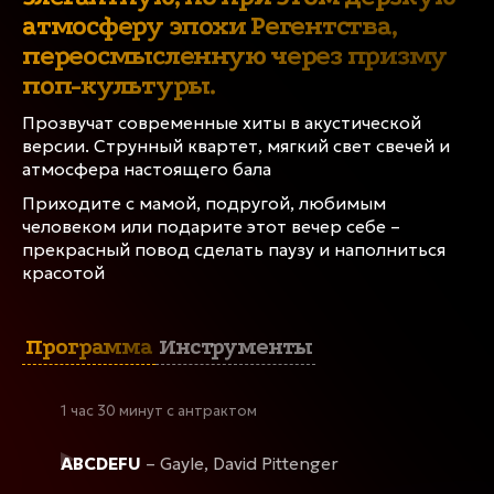
Музыка в сериале «Бриджертоны» — это
атмосферу эпохи Регентства,
уникальное сочетание классического
переосмысленную через призму
оркестрового звучания и современных поп-хитов,
поп-культуры.
переложенных на струнные инструменты.
Прозвучат современные хиты в акустической
ПРОГРАММА
версии. Струнный квартет, мягкий свет свечей и
атмосфера настоящего бала
Приходите с мамой, подругой, любимым
8 марта
человеком или подарите этот вечер себе –
прекрасный повод сделать паузу и наполниться
Концерт завершен
красотой
Владивосток, Конференц-зал «Континент»
Программа
Инструменты
ДРУГИЕ ДАТЫ
1 час 30 минут с антрактом
ABCDEFU
– Gayle, David Pittenger